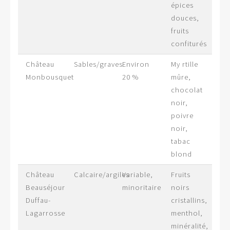
épices
douces,
fruits
confiturés
Château
Sables/graves
Environ
My rtille
Monbousquet
20 %
mûre,
chocolat
noir,
poivre
noir,
tabac
blond
Château
Calcaire/argiles
Variable,
Fruits
Beauséjour
minoritaire
noirs
Duffau-
cristallins,
Lagarrosse
menthol,
minéralité,