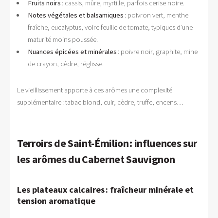
Fruits noirs
: cassis, mûre, myrtille, parfois cerise noire.
Notes végétales et balsamiques
: poivron vert, menthe
fraîche, eucalyptus, voire feuille de tomate, typiques d’une
maturité moins poussée.
Nuances épicées et minérales
: poivre noir, graphite, mine
de crayon, cèdre, réglisse.
Le vieillissement apporte à ces arômes une complexité
supplémentaire : tabac blond, cuir, cèdre, truffe, encens…
Terroirs de Saint-Émilion : influences sur
les arômes du Cabernet Sauvignon
Les plateaux calcaires : fraîcheur minérale et
tension aromatique