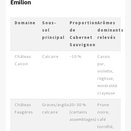
Émilion
Domaine
Sous-
Proportion
Arômes
sol
de
dominants
principal
Cabernet
relevés
Sauvignon
Château
Calcaire
~10 %
Cassis
Canon
pur,
violette,
réglisse,
minéralité
crayeuse
Château
Graves/argilo-
20–30 %
Prune
Faugères
calcaire
(certains
noire,
assemblages)
café
torréfié,