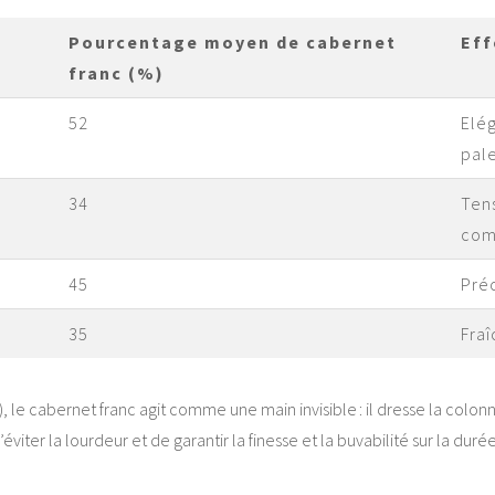
Pourcentage moyen de cabernet
Eff
franc (%)
52
Elég
pal
34
Tens
com
45
Préc
35
Fraî
 le cabernet franc agit comme une main invisible : il dresse la colonn
éviter la lourdeur et de garantir la finesse et la buvabilité sur la durée