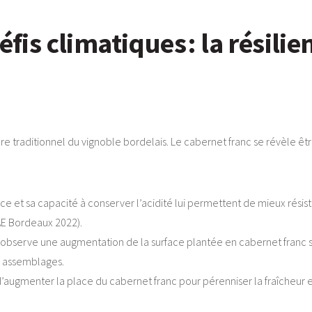
éfis climatiques : la résili
e traditionnel du vignoble bordelais. Le cabernet franc se révèle êt
e et sa capacité à conserver l’acidité lui permettent de mieux résist
AE Bordeaux 2022).
observe une augmentation de la surface plantée en cabernet franc su
s assemblages.
’augmenter la place du cabernet franc pour pérenniser la fraîcheur et