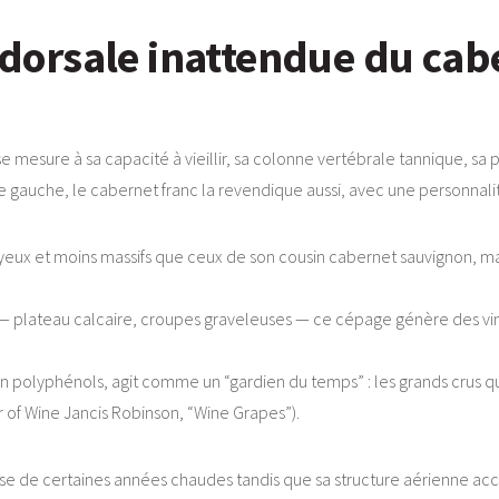
e dorsale inattendue du cab
n se mesure à sa capacité à vieillir, sa colonne vertébrale tannique, s
ve gauche, le cabernet franc la revendique aussi, avec une personnali
yeux et moins massifs que ceux de son cousin cabernet sauvignon, mai
on — plateau calcaire, croupes graveleuses — ce cépage génère des vi
en polyphénols, agit comme un “gardien du temps” : les grands crus qu
of Wine Jancis Robinson, “Wine Grapes”).
desse de certaines années chaudes tandis que sa structure aérienne a