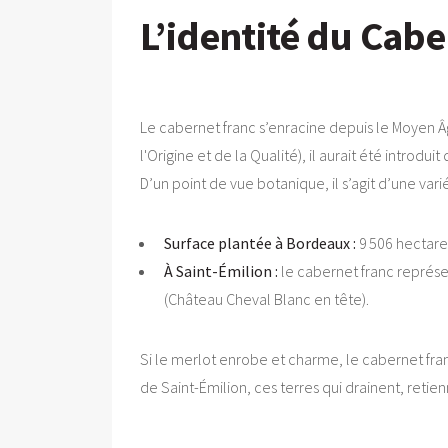
L’identité du Caber
Le cabernet franc s’enracine depuis le Moyen Âg
l'Origine et de la Qualité), il aurait été introd
D’un point de vue botanique, il s’agit d’une vari
Surface plantée à Bordeaux :
9 506 hectares
À Saint-Émilion :
le cabernet franc représe
(Château Cheval Blanc en tête).
Si le merlot enrobe et charme, le cabernet franc
de Saint-Émilion, ces terres qui drainent, retien