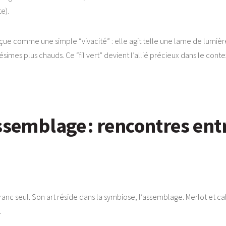
e).
rçue comme une simple “vivacité” : elle agit telle une lame de lumière
ésimes plus chauds. Ce “fil vert” devient l’allié précieux dans le con
ssemblage : rencontres ent
ranc seul. Son art réside dans la symbiose, l’assemblage. Merlot et c
.