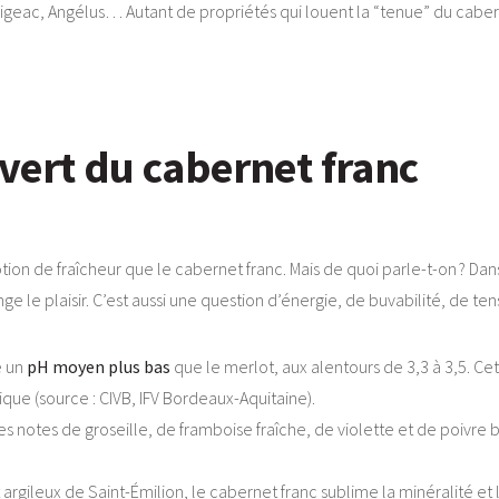
, Figeac, Angélus… Autant de propriétés qui louent la “tenue” du cab
il vert du cabernet franc
on de fraîcheur que le cabernet franc. Mais de quoi parle-t-on ? Dans 
onge le plaisir. C’est aussi une question d’énergie, de buvabilité, de ten
e un
pH moyen plus bas
que le merlot, aux alentours de 3,3 à 3,5. Cett
ique (source : CIVB, IFV Bordeaux-Aquitaine).
e les notes de groseille, de framboise fraîche, de violette et de poivr
t argileux de Saint-Émilion, le cabernet franc sublime la minéralité et l