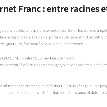
net Franc : entre racines e
e dans les sols de la rive droite bordelaise. Selon les archives ampél
uit dans la région dès le 17e siècle, portant aussi les noms “Bouchet” ou
été vigoureuse, à la peau fine et à la maturité précoce.
 (2023, CIVB), contre 55 000 hectares de merlot.
nte environ 15 à 20 % des assemblages, avec des pointes supérieure
 infuse tension aromatique et fraîcheur. C’est un cépage qui n’a pas p
nent la vie, et offrent ce subtil équilibre entre puissance et délicatess