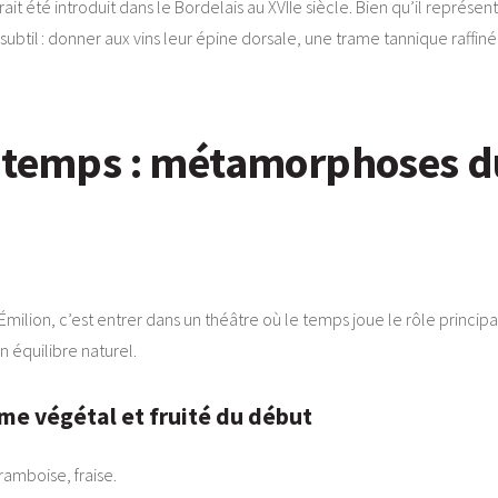
ait été introduit dans le Bordelais au XVIIe siècle. Bien qu’il représ
le subtil : donner aux vins leur épine dorsale, une trame tannique raff
u temps : métamorphoses d
ilion, c’est entrer dans un théâtre où le temps joue le rôle principal
n équilibre naturel.
rme végétal et fruité du début
framboise, fraise.