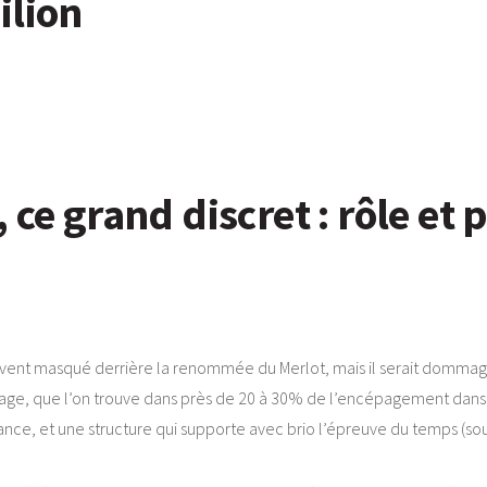
ilion
 ce grand discret : rôle et 
uvent masqué derrière la renommée du Merlot, mais il serait dommage
épage, que l’on trouve dans près de 20 à 30% de l’encépagement dans
égance, et une structure qui supporte avec brio l’épreuve du temps (so