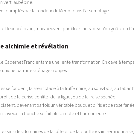
on vert, aubépine.
ent domptés par la rondeur du Merlot dans l’assemblage.
r et leur précision, mais peuvent paraître stricts lorsqu’on goûte un 
re alchimie et révélation
— le Cabernet Franc entame une lente transformation. En cave à temp
 unique parmi les cépages rouges.
es se fondent, laissent place à la truffe noire, au sous-bois, au tabac 
rofit de la cerise confite, de la figue, ou de la fraise séchée.
 éclatent, devenant parfois un véritable bouquet d’iris et de rose fanée
 en soyeux, la bouche se fait plus ample et harmonieuse.
vins des domaines de la côte et de la « butte » saint-émilionnaise, 