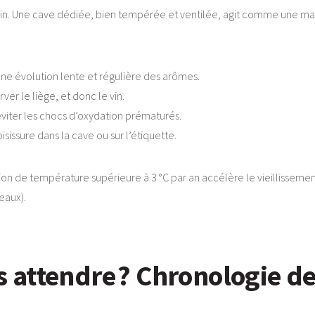
din. Une cave dédiée, bien tempérée et ventilée, agit comme une matri
une évolution lente et régulière des arômes.
ver le liège, et donc le vin.
éviter les chocs d’oxydation prématurés.
isissure dans la cave ou sur l’étiquette.
n de température supérieure à 3 °C par an accélère le vieillissement e
eaux).
attendre ? Chronologie de 