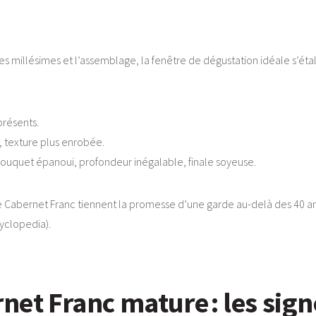
es millésimes et l’assemblage, la fenêtre de dégustation idéale s’étal
 présents.
 texture plus enrobée.
uquet épanoui, profondeur inégalable, finale soyeuse.
 Cabernet Franc tiennent la promesse d’une garde au-delà des 40 an
yclopedia).
et Franc mature : les sign