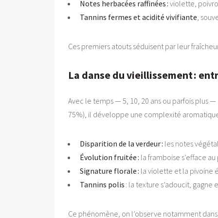
Notes herbacées raffinées :
violette, poivr
Tannins fermes et acidité vivifiante
, souv
Ces premiers atouts séduisent par leur fraîcheu
La danse du vieillissement : ent
Avec le temps — 5, 10, 20 ans ou parfois plus 
75%), il développe une complexité aromatique
Disparition de la verdeur :
les notes végétal
Évolution fruitée :
la framboise s’efface au p
Signature florale :
la violette et la pivoine
Tannins polis
: la texture s’adoucit, gagne
Ce phénomène, on l’observe notamment dans les 