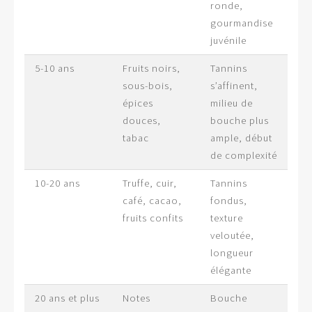
ronde,
gourmandise
juvénile
5-10 ans
Fruits noirs,
Tannins
sous-bois,
s’affinent,
épices
milieu de
douces,
bouche plus
tabac
ample, début
de complexité
10-20 ans
Truffe, cuir,
Tannins
café, cacao,
fondus,
fruits confits
texture
veloutée,
longueur
élégante
20 ans et plus
Notes
Bouche