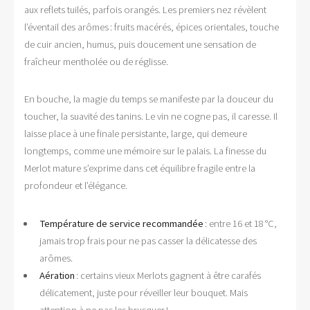
aux reflets tuilés, parfois orangés. Les premiers nez révèlent
l’éventail des arômes : fruits macérés, épices orientales, touche
de cuir ancien, humus, puis doucement une sensation de
fraîcheur mentholée ou de réglisse.
En bouche, la magie du temps se manifeste par la douceur du
toucher, la suavité des tanins. Le vin ne cogne pas, il caresse. Il
laisse place à une finale persistante, large, qui demeure
longtemps, comme une mémoire sur le palais. La finesse du
Merlot mature s’exprime dans cet équilibre fragile entre la
profondeur et l’élégance.
Température de service recommandée
: entre 16 et 18 °C,
jamais trop frais pour ne pas casser la délicatesse des
arômes.
Aération
: certains vieux Merlots gagnent à être carafés
délicatement, juste pour réveiller leur bouquet. Mais
attention à ne pas les brusquer !