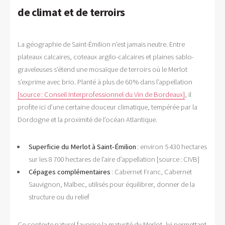
de climat et de terroirs
La géographie de Saint-Émilion n’est jamais neutre. Entre
plateaux calcaires, coteaux argilo-calcaires et plaines sablo-
graveleuses s’étend une mosaïque de terroirs où le Merlot
s’exprime avec brio. Planté à plus de 60 % dans l’appellation
[source : Conseil Interprofessionnel du Vin de Bordeaux]
, il
profite ici d’une certaine douceur climatique, tempérée par la
Dordogne et la proximité de l’océan Atlantique.
Superficie du Merlot à Saint-Émilion
: environ 5 430 hectares
sur les 8 700 hectares de l’aire d’appellation [source : CIVB]
Cépages complémentaires
: Cabernet Franc, Cabernet
Sauvignon, Malbec, utilisés pour équilibrer, donner de la
structure ou du relief
Ce contexte naturel favorise la maturité du Merlot, lui permettant