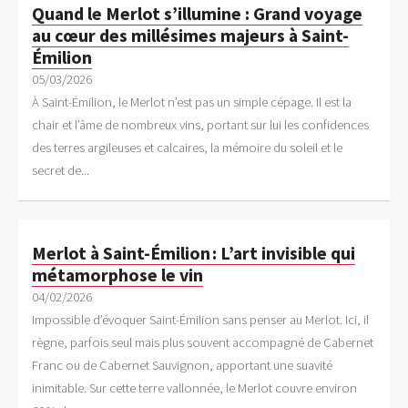
Quand le Merlot s’illumine : Grand voyage
au cœur des millésimes majeurs à Saint-
Émilion
05/03/2026
À Saint-Émilion, le Merlot n’est pas un simple cépage. Il est la
chair et l’âme de nombreux vins, portant sur lui les confidences
des terres argileuses et calcaires, la mémoire du soleil et le
secret de...
Merlot à Saint-Émilion : L’art invisible qui
métamorphose le vin
04/02/2026
Impossible d’évoquer Saint-Émilion sans penser au Merlot. Ici, il
règne, parfois seul mais plus souvent accompagné de Cabernet
Franc ou de Cabernet Sauvignon, apportant une suavité
inimitable. Sur cette terre vallonnée, le Merlot couvre environ