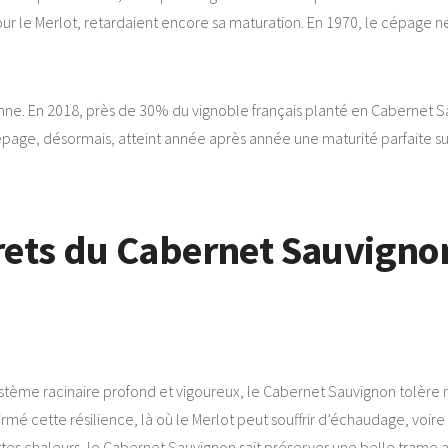
 pour le Merlot, retardaient encore sa maturation. En 1970, le cépage
nne. En 2018, près de 30% du vignoble français planté en Cabernet S
page, désormais, atteint année après année une maturité parfaite sur l
rets du Cabernet Sauvigno
stème racinaire profond et vigoureux, le Cabernet Sauvignon tolère 
rmé cette résilience, là où le Merlot peut souffrir d’échaudage, voire
es chaleurs, le Cabernet Sauvignon sait préserver une belle trame ac