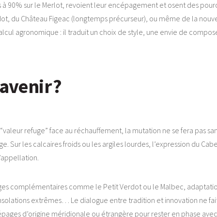
xées à 90% sur le Merlot, revoient leur encépagement et osent des p
dot, du Château Figeac (longtemps précurseur), ou même de la nouve
ul agronomique : il traduit un choix de style, une envie de composer
avenir ?
leur refuge” face au réchauffement, la mutation ne se fera pas sans 
. Sur les calcaires froids ou les argiles lourdes, l’expression du Ca
l’appellation.
pages complémentaires comme le Petit Verdot ou le Malbec, adaptatio
insolations extrêmes… Le dialogue entre tradition et innovation ne 
ages d’origine méridionale ou étrangère pour rester en phase avec l