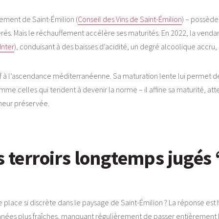
ement de Saint-Émilion (
Conseil des Vins de Saint-Émilion
) – possède 
pérés. Mais le réchauffement accélère ses maturités. En 2022, la vend
Inter
), conduisant à des baisses d’acidité, un degré alcoolique accru, 
if à l’ascendance méditerranéenne. Sa maturation lente lui permet de
me celles qui tendent à devenir la norme – il affine sa maturité, atte
cheur préservée.
s terroirs longtemps jugés 
place si discrète dans le paysage de Saint-Émilion ? La réponse est hi
nnées plus fraîches, manquant régulièrement de passer entièrement le 