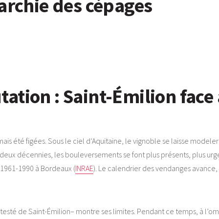
rarchie des cépages
ation : Saint-Émilion face 
ais été figées. Sous le ciel d’Aquitaine, le vignoble se laisse modele
s deux décennies, les bouleversements se font plus présents, plus urge
1961-1990 à Bordeaux (
INRAE
). Le calendrier des vendanges avance, l
ntesté de Saint-Émilion– montre ses limites. Pendant ce temps, à l’