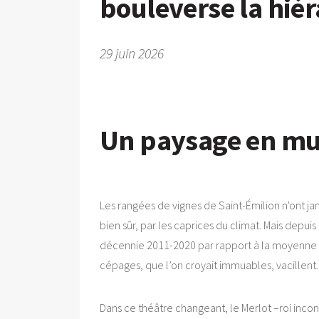
bouleverse la hié
29 juin 2026
Un paysage en mut
Les rangées de vignes de Saint-Émilion n'ont jam
bien sûr, par les caprices du climat. Mais depui
décennie 2011-2020 par rapport à la moyenne 
cépages, que l’on croyait immuables, vacillent.
Dans ce théâtre changeant, le Merlot –roi inco