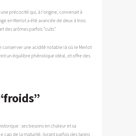
une précocité qui, à l’origine, convenait à
ange en Merlot a été avancée de deux à trois
et des arômes parfois “cuits”.
 conserver une acidité notable là où le Merlot
int un équilibre phénolique idéal, et offre des
“froids”
storique : ses besoins en chaleur et sa
cap de la maturité, livrant parfois des tanins