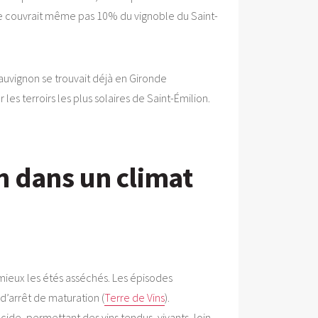
 ne couvrait même pas 10% du vignoble du Saint-
auvignon se trouvait déjà en Gironde
es terroirs les plus solaires de Saint-Émilion.
n dans un climat
mieux les étés asséchés. Les épisodes
 d’arrêt de maturation (
Terre de Vins
).
ide, permettant des vins tendus, vivants, loin