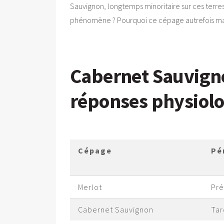
Sauvignon, longtemps minoritaire sur ces terre
phénomène ? Pourquoi ce cépage autrefois marg
Cabernet Sauvignon
réponses physiol
Cépage
Pé
Merlot
Pr
Cabernet Sauvignon
Tar