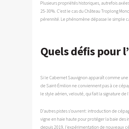
Plusieurs propriétés historiques, autrefois a
25-30%. C’est le cas du Château Troplong Mon
pérennité. Le phénomène dépasse le simple calc
Quels défis pour l’
Si le Cabernet Sauvignon apparaît comme une “va
de Saint-Émilion ne conviennent pas à ce cépage
le style aérien, velouté, qui fait la signature de 
D’autres pistes s’ouvrent : introduction de cé
vigne en haie haute pour protéger la baie des 
depuis 2019, l’expérimentation de nouveaux cép