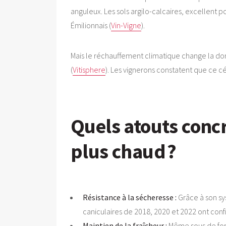
anguleux. Les sols argilo-calcaires, excellent
Émilionnais (
Vin-Vigne
).
Mais le réchauffement climatique change la do
(
Vitisphere
). Les vignerons constatent que ce cé
Quels atouts conc
plus chaud ?
Résistance à la sécheresse :
Grâce à son sy
caniculaires de 2018, 2020 et 2022 ont confi
Maintien de la fraîcheur :
Même sous de fort