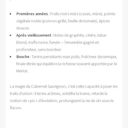
Premières années
: Fruits noirs mûrs (cassis, mûre), pointe
végétale noble (poivron grillé, feuille de tomate), épices
douces
Après vieillissement
: Notes de graphite, cèdre, tabac
blond, truffe noire, fumée — l’ensemble gagné en
profondeur, sans lourdeur
Bouche
: Tanins persistants mais polis, fraîcheur dynamique,
finale étirée qui équilibre la richesse souvent apportée par le
Merlot.
La magie du Cabernet Sauvignon, c’est cette capacité à jouer les
traits d’union : il lie les arômes, solidifie la trame, retarde la
notion de « pic » d’évolution, prolongeant la vie du vin sous le
flacon.