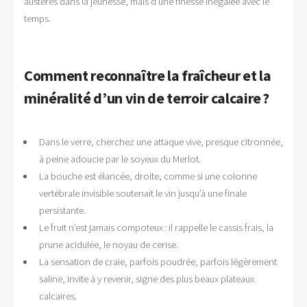
austères dans la jeunesse, mais d’une finesse inégalée avec le
temps.
Comment reconnaître la fraîcheur et la
minéralité d’un vin de terroir calcaire ?
Dans le verre, cherchez une attaque vive, presque citronnée,
à peine adoucie par le soyeux du Merlot.
La bouche est élancée, droite, comme si une colonne
vertébrale invisible soutenait le vin jusqu’à une finale
persistante.
Le fruit n’est jamais compoteux : il rappelle le cassis frais, la
prune acidulée, le noyau de cerise.
La sensation de craie, parfois poudrée, parfois légèrement
saline, invite à y revenir, signe des plus beaux plateaux
calcaires.