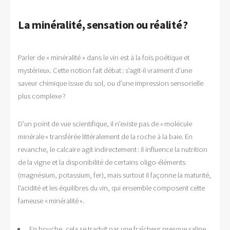
La minéralité, sensation ou réalité ?
Parler de « minéralité » dans le vin est à la fois poétique et
mystérieux. Cette notion fait débat : s’agit-il vraiment d’une
saveur chimique issue du sol, ou d’une impression sensorielle
plus complexe ?
D’un point de vue scientifique, il n’existe pas de « molécule
minérale » transférée littéralement de la roche à la baie. En
revanche, le calcaire agit indirectement : il influence la nutrition
de la vigne et la disponibilité de certains oligo-éléments
(magnésium, potassium, fer), mais surtout il façonne la maturité,
l’acidité et les équilibres du vin, qui ensemble composent cette
fameuse « minéralité ».
En bouche, cela se traduit par une fraîcheur presque saline,