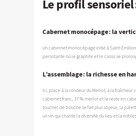
Le profil sensorie
Cabernet monocépage : la vertica
Un cabernet monocépage initié à Saint-Émilion f
persistante où le graphite et le cassis se prolo
L’assemblage : la richesse en h
Ici, place à la rondeur du Merlot, à la fraîcheu
cabernet franc, 37 % merlot et le reste en cab
toucher de bouche se fait plus soyeux, la palett
un vin qui chante la diversité du lieu et la nobl