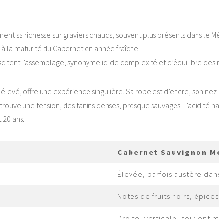
 sa richesse sur graviers chauds, souvent plus présents dans le Médoc
 à la maturité du Cabernet en année fraîche.
biscitent l’assemblage, synonyme ici de complexité et d’équilibre des 
élevé, offre une expérience singulière. Sa robe est d’encre, son nez 
trouve une tension, des tanins denses, presque sauvages. L’acidité n
 20 ans.
Cabernet Sauvignon M
Élevée, parfois austère dan
Notes de fruits noirs, épices
Droite, verticale, souvent