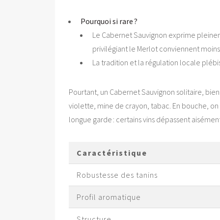
Pourquoi si rare ?
Le Cabernet Sauvignon exprime pleinement
privilégiant le Merlot conviennent moins
La tradition et la régulation locale plé
Pourtant, un Cabernet Sauvignon solitaire, bien 
violette, mine de crayon, tabac. En bouche, on 
longue garde : certains vins dépassent aisément
Caractéristique
Robustesse des tanins
Profil aromatique
Structure