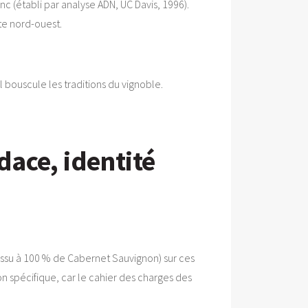
c (établi par analyse ADN, UC Davis, 1996).
ôte nord-ouest.
l bouscule les traditions du vignoble.
ace, identité
n issu à 100 % de Cabernet Sauvignon) sur ces
n spécifique, car le cahier des charges des