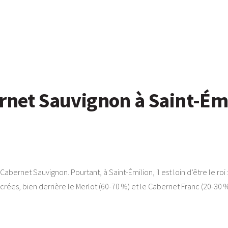
rnet Sauvignon à Saint-Émi
Cabernet Sauvignon. Pourtant, à Saint-Émilion, il est loin d’être le ro
acrées, bien derrière le Merlot (60-70 %) et le Cabernet Franc (20-30 %