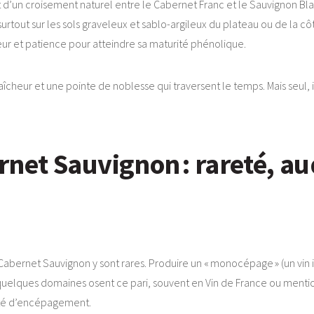
t d’un croisement naturel entre le Cabernet Franc et le Sauvignon Blan
 surtout sur les sols graveleux et sablo-argileux du plateau ou de la c
leur et patience pour atteindre sa maturité phénolique.
aîcheur et une pointe de noblesse qui traversent le temps. Mais seul, i
et Sauvignon : rareté, aud
du Cabernet Sauvignon y sont rares. Produire un « monocépage » (un vi
quelques domaines osent ce pari, souvent en Vin de France ou mentio
sité d’encépagement.