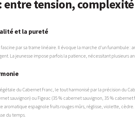
l : entre tension, complexi
lité et la pureté
ascine par sa trame linéaire. Il évoque la marche d’un funambule : a
ngent. La jeunesse impose parfois la patience, nécessitant plusieurs an
armonie
r végétale du Cabernet Franc, le tout harmonisé par la précision du Ca
ernet sauvignon) ou Figeac (35 % cabernet sauvignon, 35 % cabernet f
e aromatique espagnole fruits rouges mûrs, réglisse, violette, cèdre. L
esse du temps.