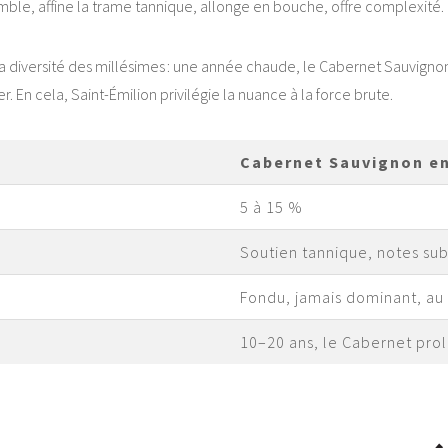
ble, affine la trame tannique, allonge en bouche, offre complexité.
 diversité des millésimes : une année chaude, le Cabernet Sauvignon 
er. En cela, Saint-Émilion privilégie la nuance à la force brute.
Cabernet Sauvignon e
5 à 15 %
Soutien tannique, notes subt
Fondu, jamais dominant, au
10–20 ans, le Cabernet prol