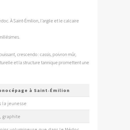
. À Saint-Émilion, l’argile et le calcaire
millésimes.
puissant, crescendo : cassis, poivron mûr,
aturelle et la structure tannique promettent une
onocépage à Saint‑Émilion
s la jeunesse
, graphite
 moins volumineuse que dans le Médoc